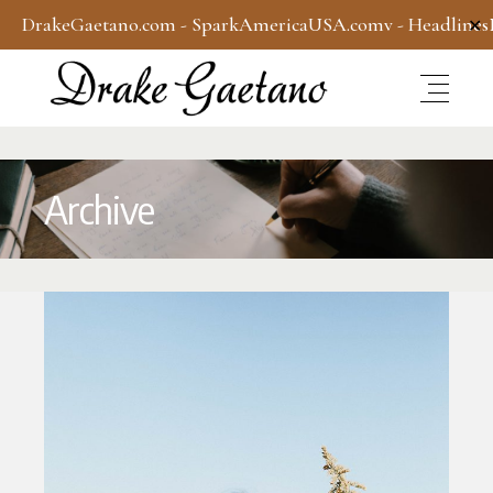
DrakeGaetano.com
-
SparkAmericaUSA.com
v -
Headline
✕
Archive