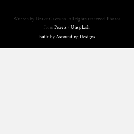
Written by Drake Gaetano. All rights reserved. Photos
from
Pexels
/
Unsplash
.
Built by
Astounding Designs